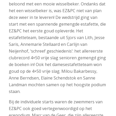
beloond met een mooie wisselbeker. Ondanks dat
het een wisselbeker is, was EZ&PC niet van plan
deze weer in te leveren! De wedstrijd ging van
start met een spannende gemengde estafette, die
EZ&PC het eerste goud opleverde. Het
estafetteteam, bestaande uit Sjors van Lith, Jesse
Saris, Annemarie Stellaard en Carlijn van
Neijenhof, ‘schreef geschiedenis’: het allereerste
clubrecord 4×50 vrije slag senioren gemengd ging
de boeken in! Ook het damesestafetteteam won
goud op de 4×50 vrije slag. Milou Bakarbessy,
Anne Berndsen, Elaine Schendstok en Sanne
Landman mochten samen op het hoogste podium
staan.
Bij de individuele starts waren de zwemmers van
EZ&PC ook goed vertegenwoordigd op het
erepodium. Marc van de Geer, die zijn allereerste