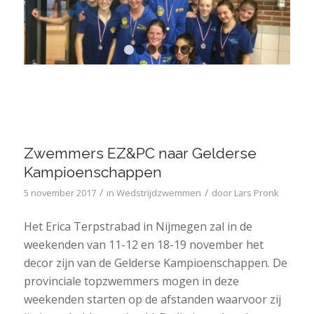
1
2
3
4
5
6
Zwemmers EZ&PC naar Gelderse
Kampioenschappen
/
/
5 november 2017
in
Wedstrijdzwemmen
door
Lars Pronk
Het Erica Terpstrabad in Nijmegen zal in de
weekenden van 11-12 en 18-19 november het
decor zijn van de Gelderse Kampioenschappen. De
provinciale topzwemmers mogen in deze
weekenden starten op de afstanden waarvoor zij