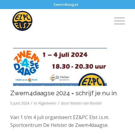
Zwem4daagse
Zwem4daagse 2024 = schrijf je nu in
/
/
5 juni 2024
in
Algemeen
door
Martin van Boxtel
Van 1 t/m 4 juli organiseert EZ&PC Elst i.s.m.
Sportcentrum De Helster de Zwem4daagse.